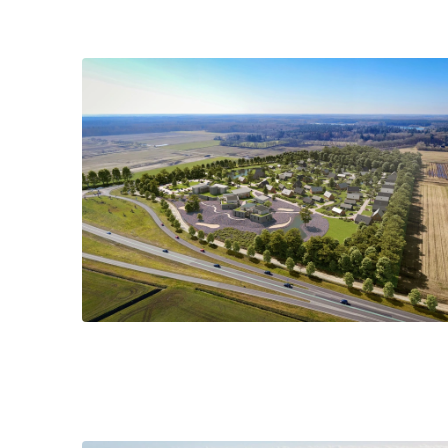
individuele gebru
adverteerders.
Marketing
Functionele en an
Functionele cook
analytische cook
een beetje beter
Functionele 
OPSLAAN