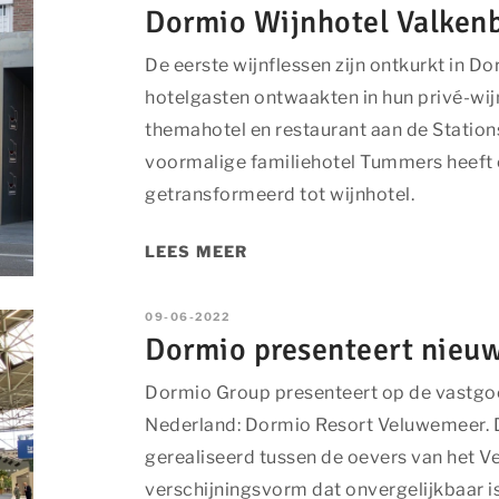
Dormio Wijnhotel Valken
De eerste wijnflessen zijn ontkurkt in D
hotelgasten ontwaakten in hun privé-w
themahotel en restaurant aan de Station
voormalige familiehotel Tummers heeft
getransformeerd tot wijnhotel.
LEES MEER
09-06-2022
Dormio presenteert nieu
Dormio Group presenteert op de vastgo
Nederland: Dormio Resort Veluwemeer. D
gerealiseerd tussen de oevers van het V
verschijningsvorm dat onvergelijkbaar is