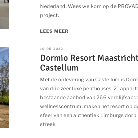
Nederland. Wees welkom op de PROVADA 
project.
LEES MEER
ies
19-05-2022
Dormio Resort Maastricht
oeft u niet steeds dezelfde informatie in te voeren wanneer u onze 
Castellum
icht hoe u onze site bekijkt. Zo kunnen wij deze steeds beter mak
s
Met de oplevering van Castellum is Dor
van drie zeer luxe penthouses, 21 appar
es worden gebruikt om algemene statistieken vast te leggen en ku
 zijn naar een persoon.
bestaande aanbod van 266 verblijfsacc
wellnesscentrum, maken het resort op 
ookies
sfeer van een authentiek Limburgs dorp
streek.
 worden gebruikt om bezoekers te volgen wanneer ze verschille
l is advertenties weergeven die zijn toegesneden op en relevant 