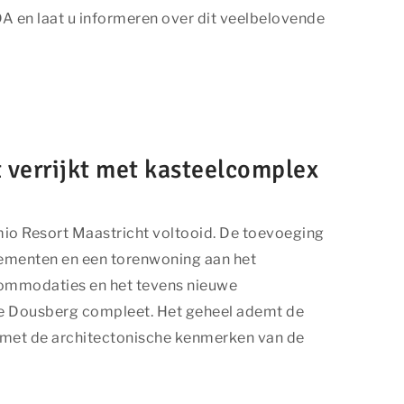
en laat u informeren over dit veelbelovende
 verrijkt met kasteelcomplex
site bekijkt. Ze
en.
mio Resort Maastricht voltooid. De toevoeging
tementen en een torenwoning aan het
nnen in geen
ommodaties en het tevens nieuwe
de Dousberg compleet. Het geheel ademt de
 met de architectonische kenmerken van de
nde websites
zijn voor de