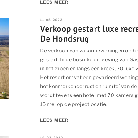
LEES MEER
iker. Deze advertenties worden zo waardevoller voor uitgevers en
11-05-2022
Verkoop gestart luxe rec
De Hondsrug
alytische cookies
ies zijn nodig om een boeking te kunnen maken op onze website. 
De verkoop van vakantiewoningen op he
ies doen we kennis op. Deze informatie gebruiken we om onze site
gestart. In de bosrijke omgeving van Ga
 te maken. Het bezoekgedrag wordt anoniem in beeld gebracht.
in het groen en langs een kreek, 70 luxe
en analytische cookies
Het resort omvat een gevarieerd woning
het kenmerkende ‘rust en ruimte’ van de
ALLES ACCEPTEREN
wordt tevens een hotel met 70 kamers ge
15 mei op de projectlocatie.
LEES MEER
10-03-2022