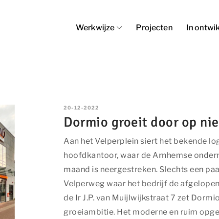
Werkwijze
Projecten
In ontwi
20-12-2022
Dormio groeit door op ni
Aan het Velperplein siert het bekende l
hoofdkantoor, waar de Arnhemse onderne
maand is neergestreken. Slechts een pa
Velperweg waar het bedrijf de afgelopen
de Ir J.P. van Muijlwijkstraat 7 zet Dorm
groeiambitie. Het moderne en ruim opge