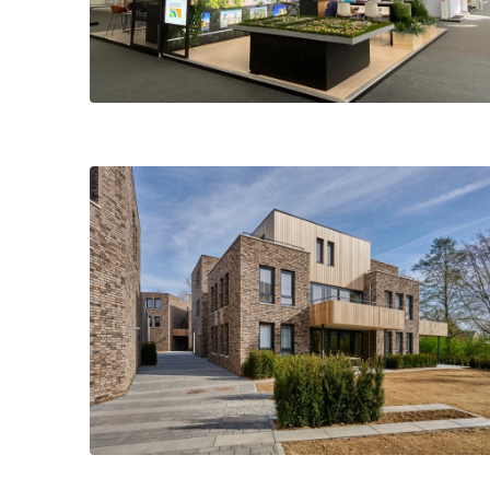
Privacy opt
Dankzij cookies h
geven ons ook inz
Essentiële cookie
Essentiële cooki
geval herleidbaar
Essentiële c
Marketing
Marketingcookies
bezoeken. Hun doe