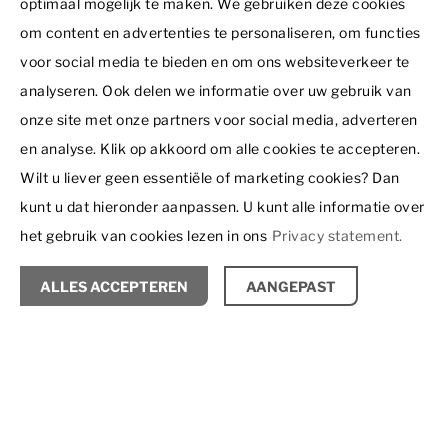
optimaal mogelijk te maken. We gebruiken deze cookies
Dormio Group
om content en advertenties te personaliseren, om functies
Dormio Resorts & Hotels
voor social media te bieden en om ons websiteverkeer te
Interessante links
Dormio Investments
analyseren. Ook delen we informatie over uw gebruik van
Werkwijze
Dormio Leisure Development
onze site met onze partners voor social media, adverteren
Contact
Projecten
en analyse. Klik op akkoord om alle cookies te accepteren.
Summio Parcs
Dormio Leisure Development BV
In ontwikkeling
Wilt u liever geen essentiële of marketing cookies? Dan
Boiten Ingenieurs
Ir. J.P. van Muijlwijkstraat 7
kunt u dat hieronder aanpassen. U kunt alle informatie over
Nieuws
Disclaimer
6828 BP Arnhem
Recreatie Architectuur
het gebruik van cookies lezen in ons
Privacy statement.
+31 26 353 77 00
Privacy statement
Vacatures
© 2026 - Dormio Leisure Development | All rights reserved
info@dormio.eu
Contact
ALLES ACCEPTEREN
AANGEPAST